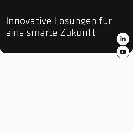
Innovative Lösungen für
eine smarte Zukunft
INTEGRA Metering bietet intelligente
Messsysteme und Services in den Bereichen
Wasserversorgung und thermische Energie. Mit
innovativen, zukunftsorientierten Lösungen
unterstützen wir unsere Kunden bei der
Datenverwaltung und der Integration in
übergeordnete Steuerungs- und
Auswertesysteme.