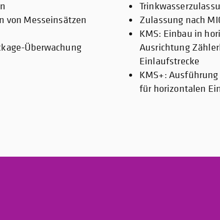
en
Trinkwasserzulass
en von Messeinsätzen
Zulassung nach MI0
KMS: Einbau in hori
eckage-Überwachung
Ausrichtung Zählerk
Einlaufstrecke
KMS+: Ausführung 
für horizontalen E